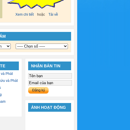
Xem chi tiết
hoặc
Tải về
HẨM
ITE
NHẬN BẢN TIN
 và Phát
cứu và Phát
s
g
 nam
ẢNH HOẠT ĐỘNG
ính Phủ
n dân
l TV