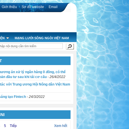
Giới thiệu
Sơ đồ website
Email
IỆN
MẠNG LƯỚI SÔNG NGÒI VIỆT NAM
nhận tác phẩm đến ngày 30/9
T
a giai đoạn 2016 - 2021
u các hồ chứa, đập dâng của các công trình thủy lợi, thủy điện
ơng án xử lý ngân hàng 0 đồng, có thể
ản đầu tư sau khi tái cơ cấu
- 26/4/2022
 Cửu Long
tác với Trung ương Hội Nông dân Việt Nam
sáng tạo Fintech
- 24/3/2022
NI
4
5
Tiếp
Xem hết