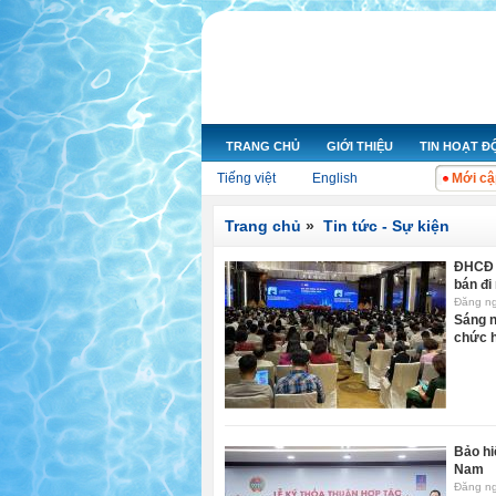
TRANG CHỦ
GIỚI THIỆU
TIN HOẠT 
Tiếng việt
English
Mới cậ
Trang chủ
»
Tin tức - Sự kiện
ĐHCĐ M
bán đi
Đăng n
Sáng n
chức h
Bảo hi
Nam
Đăng n