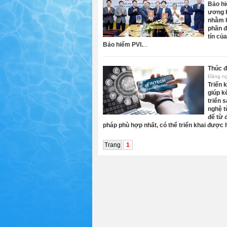
Bảo hi
ương H
nhằm h
phần đ
tín củ
Bảo hiểm PVI.
...
Thúc đ
Đăng n
Triển 
giúp k
triển 
nghệ t
để từ 
pháp phù hợp nhất, có thể triển khai được h
Trang
1