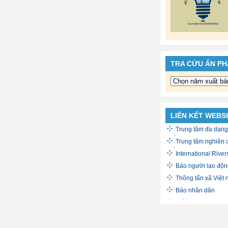
TRA CỨU ẤN P
LIÊN KẾT WEBS
Trung tâm đa dạng
triển sinh học
Trung tâm nghiên 
triển xã hội
International River
Báo người lao độn
Thông tấn xã Việt
Báo nhân dân
Cổng thông tin Ch
Báo Quân đội nhâ
The Water Channe