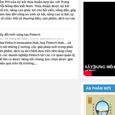
ểm PVI vừa ký kết thỏa thuận hợp tác với Trung
ội Nông dân Việt Nam. Thỏa thuận được ký kết
ỗ trợ, nâng cao phúc lợi cho hội viên, nông dân, góp
ảm bảo đời sống an sinh xã hội, nâng cao vị thế, uy
a tổ chức Hội và thương hiệu, sản phẩm, dịch vụ của
ẩy đổi mới sáng tạo Fintech
gày:
24 Tháng Ba 2022
| Source:
www.warecod.org.vn
khai Fintech Innovation Hub, hay Fintech Hub… sẽ
ết nối những ý tưởng, các giải pháp mới trong phát
sản phẩm, dịch vụ tài chính dựa trên nền tảng công
ừ các doanh nghiệp Fintech tới các cơ quan quản lý,
đó tìm ra được tiếng nói chung, lựa chọn được giải
iệu quả trên thị trường...
...
XÂY DỰNG MÔ H
VỮNG
ẤN PHẨM MỚI