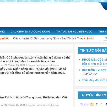
ĐỘNG
CÂU CHUYỆN TỪ CỘNG ĐỒNG
TIN TỨC TÀI NGUYÊN NƯỚC
THƯ V
Nỗ lực hoạt động nâng cao giá trị sản xuất và bảo vệ môi trường
p nhật :
Câu chuyện: Di Sản của Làng Nôm - Bảo Tồn và Thách Thức
Hoặc
Ngày nước thế giới 2023: Thúc đẩy sự thay đổi
Cuộc thi ảnh “Ô nhiễm trắng và những tác động đến hệ sinh thái biển” 
TIN TỨC NỔI BẬ
Bộ Tài nguyên và Môi trường: Công bố Báo cáo tài nguyên nước quốc gi
B: Có 3 phương án xử lý ngân hàng 0 đồng, có thể
Bộ Tài nguyên và Môi trường: Công bố giá trị dòng chảy tối thiểu ở hạ lư
ĐHCĐ MB: Có 3 phư
 như một khoản đầu tư sau khi tái cơ cấu
Kon Tum chỉ rõ sai phạm của các thuỷ điện trong vụ chây ì đền bù
bán đi như một kho
gày:
26 Tháng Tư 2022
| Source:
www.warecod.org.vn
Bộ trưởng Kế hoạch và đầu tư: Thông điệp '4 mới' cho Đồng bằng sông
gày 25/4, Ngân hàng TMCP Quân đội (MBB) đã tổ
Bảo hiểm PVI hợp 
Xử lý ngay các đối tượng gây ô nhiễm hệ thống thủy lợi Bắc Hưng Hải
ọp Đại hội đồng cổ đông thường niên năm 2022.
...
- 24/3/2022
Xả nước thải gây ô nhiễm, doanh nghiệp bị phạt hơn 200 triệu đồng
Thúc đẩy đổi mới 
TRUYỀN HÌNH MI
ểm PVI hợp tác với Trung ương Hội Nông dân Việt
Trước
1
2
3
gày:
24 Tháng Ba 2022
| Source:
www.warecod.org.vn