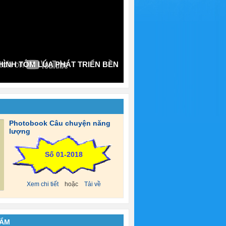
ÌNH TÔM LÚA PHÁT TRIỂN BỀN
Photobook Câu chuyện năng
lượng
Số 01-2018
Xem chi tiết
hoặc
Tải về
HẨM