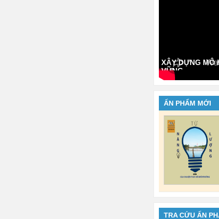
XÂY DỰNG MÔ H
VỮNG
ẤN PHẨM MỚI
TRA CỨU ẤN P