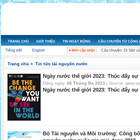
TRANG CHỦ
GIỚI THIỆU
TIN HOẠT ĐỘNG
CÂU CHUYỆN TỪ CỘNG
Nỗ lực hoạt động nâng 
Tiếng việt
English
Mới cập nhật :
Câu chuyện: Di Sản c
Ngày nước thế giới 20
Cuộc thi ảnh “Ô nhiễm
Trang chủ
»
Tin tức tài nguyên nước
Bộ Tài nguyên và Môi 
Ngày nước thế giới 2023: Thúc đẩy sự 
Bộ Tài nguyên và Môi t
Kon Tum chỉ rõ sai phạ
Đăng ngày:
06 Tháng Ba 2023
| Source:
www.wa
Bộ trưởng Kế hoạch và
Ngày nước thế giới 2023: Thúc đẩy sự 
Xử lý ngay các đối tư
Xả nước thải gây ô nh
Bộ Tài nguyên và Môi trường: Công bố