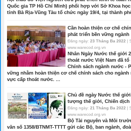
Quốc gia TP Hồ Chí Minh) phối hợp với Sở Khoa học
tỉnh Bà Rịa-Vũng Tàu tổ chức ngày 19/4, tại thành ph
Cần hoàn thiện cơ chế chí
phát triển bền vững ngành
Đăng ngày:
23 Tháng Ba 2022
| 
www.warecod.org.vn
Nhân Ngày Nước thế giới 2
thoát nước Việt Nam đã tổ
Chính sách ngành nước - P
vững nhằm hoàn thiện cơ chế chính sách cho ngành 
vực cấp thoát nước.
...
Chủ đề ngày Nước thế giới
tượng thế giới, Chiến dịch 
Đăng ngày:
21 Tháng Ba 2022
| 
www.warecod.org.vn
Bộ Tài nguyên và Môi trườ
văn số 1358/BTNMT-TTTT gửi các Bộ, ban ngành, đoà