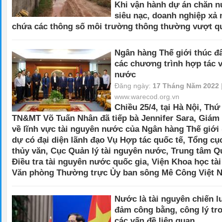
Khi vận hành dự án chăn n
siêu nạc, doanh nghiệp xả 
chứa các thông số môi trường thông thường vượt q
Ngân hàng Thế giới thúc đẩ
các chương trình hợp tác v
nước
Đăng ngày:
17 Tháng Năm 2022
www.warecod.org.vn
Chiều 25/4, tại Hà Nội, Th
TN&MT Võ Tuấn Nhân đã tiếp bà Jennifer Sara, Giám
về lĩnh vực tài nguyên nước của Ngân hàng Thế giới
dự có đại diện lãnh đạo Vụ Hợp tác quốc tế, Tổng cụ
thủy văn, Cục Quản lý tài nguyên nước, Trung tâm Q
Điều tra tài nguyên nước quốc gia, Viện Khoa học tà
Văn phòng Thường trực Ủy ban sông Mê Công Việt 
Nước là tài nguyên chiến l
đảm công bằng, công lý tro
các vấn đề liên quan