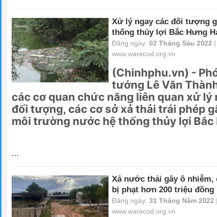
Xử lý ngay các đối tượng 
thống thủy lợi Bắc Hưng H
Đăng ngày:
02 Tháng Sáu 2022
|
www.warecod.org.vn
(Chinhphu.vn) - Ph
tướng Lê Văn Thành
các cơ quan chức năng liên quan xử lý
đối tượng, các cơ sở xả thải trái phép 
môi trường nước hệ thống thủy lợi Bắc
...
Xả nước thải gây ô nhiễm,
bị phạt hơn 200 triệu đồng
Đăng ngày:
31 Tháng Năm 2022
www.warecod.org.vn