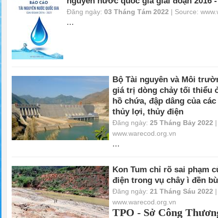
nguyên nước quốc gia giai đoạn 2016 -
Đăng ngày:
03 Tháng Tám 2022
| Source:
www.
...
Bộ Tài nguyên và Môi trườ
giá trị dòng chảy tối thiểu 
hồ chứa, đập dâng của các 
thủy lợi, thủy điện
Đăng ngày:
25 Tháng Bảy 2022
|
www.warecod.org.vn
...
Kon Tum chỉ rõ sai phạm c
điện trong vụ chây ì đền bù
Đăng ngày:
21 Tháng Sáu 2022
|
www.warecod.org.vn
TPO - Sở Công Thươ