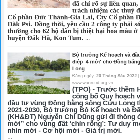
đã chỉ rõ sự liên quan
trách nhiệm các thuỷ đ
Cổ phần Đức Thành-Gia Lai, Cty Cổ phần 
Đăk Psi. Đồng thời, yêu cầu 2 công ty phải s
thường cho 62 hộ dân bị thiệt hại hoa màu ở 
huyện Đăk Hà, Kon Tum.
...
Bộ trưởng Kế hoạch và đầ
điệp '4 mới' cho Đồng bằn
Long
Đăng ngày:
20 Tháng Sáu 2022
|
www.warecod.org.vn
(TPO) - Trước thềm 
công bố Quy hoạch v
đầu tư vùng Đồng bằng sông Cửu Long t
2021-2030, Bộ trưởng Bộ Kế hoạch và Đầ
(KH&ĐT) Nguyễn Chí Dũng gửi đi thông đ
mới” cho vùng đất ‘chín rồng’: Tư duy m
nhìn mới - Cơ hội mới - Giá trị mới.
...