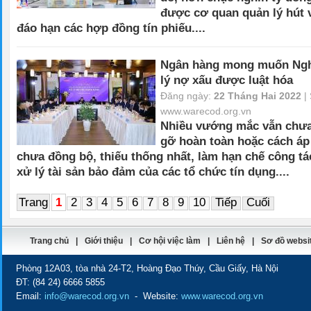
được cơ quan quản lý hút 
đáo hạn các hợp đồng tín phiếu.
...
Ngân hàng mong muốn Nghị
lý nợ xấu được luật hóa
Đăng ngày:
22 Tháng Hai 2022
| 
www.warecod.org.vn
Nhiều vướng mắc vẫn chư
gỡ hoàn toàn hoặc cách áp
chưa đồng bộ, thiếu thống nhất, làm hạn chế công tá
xử lý tài sản bảo đảm của các tổ chức tín dụng.
...
Trang
1
2
3
4
5
6
7
8
9
10
Tiếp
Cuối
Trang chủ
|
Giới thiệu
|
Cơ hội việc làm
|
Liên hệ
|
Sơ đồ websi
Phòng 12A03, tòa nhà 24-T2, Hoàng Đạo Thúy, Cầu Giấy, Hà Nội
ĐT:
(84 24) 6666 5855
Email:
info@warecod.org.vn
- Website:
www.warecod.org.vn