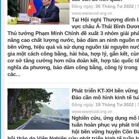
Đăng ngày:
26 Tháng Tư 2022
| 
www.warecod.org.vn
Tại Hội nghị Thượng đỉnh l
vực châu Á-Thái Bình Dươ
Thủ tướng Phạm Minh Chính đề xuất 3 nhóm giải phá
nâng cao chất lượng nước, bảo đảm an ninh nguồn n
bền vững, hiệu quả và sử dụng nguồn tài nguyên nướ
gia một cách công bằng, hài hòa, hợp lý, gắn kết, cùn
cơ sở tăng cường hơn nữa đoàn kết, hợp tác quốc tế
nghĩa đa phương, bảo đảm công bằng, công lý trong 
các...
Phát triển KT-XH bền vững
Đảo cần mô hình kinh tế t
Đăng ngày:
19 Tháng Tư 2022
| 
www.warecod.org.vn
Nghiên cứu, ứng dụng mô h
tuần hoàn phục vụ phát triể
hội bền vững huyện Côn Đả
hội thảo do Viện Nghiên cứu phát triển kinh tế tuần 