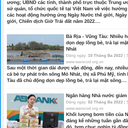
ương; UBND các tỉnh, thành phố trực thuộc Trung ư
sứ quán, tổ chức quốc tế tại Việt Nam về việc hướng
các hoạt động hưởng ứng Ngày Nước thế giới, Ngày
giới, Chiến dịch Giờ Trái đất năm 2022.
...
Bà Rịa - Vũng Tàu: Nhiều 
dọn dẹp lồng bè, trả lại m
Nhát
Đăng ngày:
15 Tháng Ba 2022
| 
www.warecod.org.vn
Sau một thời gian dài được vận động, đến nay, nhiều
cá bè tự phát trên sông Mỏ Nhát, thị xã Phú Mỹ, tỉnh
Tàu đã chủ động dọn dẹp lồng bè, trả lại mặt sông.
...
Ngân hàng Nhà nước giảm 
Đăng ngày:
02 Tháng Ba 2022
| 
www.warecod.org.vn
Khối lượng bơm tiền của 
đáng kể những tuần gần đâ
đó, hơn chục nghìn tỷ đồn