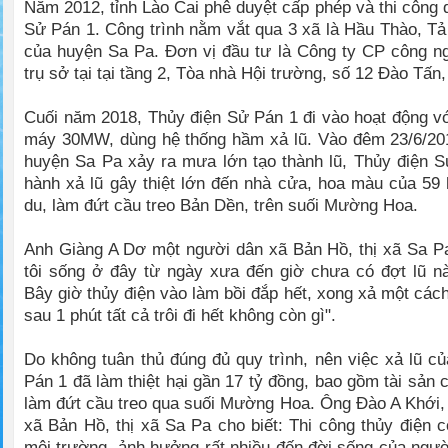
Năm 2012, tỉnh Lào Cai phê duyệt cấp phép và thi công 
Sử Pán 1. Công trình nằm vắt qua 3 xã là Hầu Thào, T
của huyện Sa Pa. Đơn vị đầu tư là Công ty CP công ng
trụ sở tại tại tầng 2, Tòa nhà Hội trường, số 12 Đào Tấn,
Cuối năm 2018, Thủy điện Sử Pán 1 đi vào hoạt động vớ
máy 30MW, dùng hệ thống hầm xả lũ. Vào đêm 23/6/201
huyện Sa Pa xảy ra mưa lớn tạo thành lũ, Thủy điện S
hành xả lũ gây thiệt lớn đến nhà cửa, hoa màu của 59
du, làm đứt cầu treo Bản Dền, trên suối Mường Hoa.
Anh Giàng A Dơ một người dân xã Bản Hồ, thị xã Sa Pa
tôi sống ở đây từ ngày xưa đến giờ chưa có đợt lũ n
Bây giờ thủy điện vào làm bồi đắp hết, xong xả một các
sau 1 phút tất cả trôi đi hết không còn gì".
Do không tuân thủ đúng đủ quy trình, nên việc xả lũ c
Pán 1 đã làm thiệt hại gần 17 tỷ đồng, bao gồm tài sản
làm đứt cầu treo qua suối Mường Hoa. Ông Đào A Khới
xã Bản Hồ, thị xã Sa Pa cho biết: Thi công thủy điện 
môi trường, ảnh hưởng rất nhiều đến đời sống của người