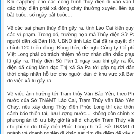
Khi cấpphép cho các công trình thủy điện đi vào vận 
các thủy điện phải xả dòng chảy thường xuyên, liên tụ
bắt buộc, số ngày bắt buộc...
Về các sai phạm thủy điện gây ra, tỉnh Lào Cai kiên qu
các vi phạm. Trong đó, trường hợp mà Thủy điện Sử P
người dân xã Bản Hồ, UBND tỉnh Lào Cai đã ra quyết đị
chính 120 triệu đồng. Đồng thời, đề nghị Công ty Cổ p
Việt Long phải có trách nhiệm hỗ trợ nhân dân khắc phụ
lũ gây ra. Thủy điện Sử Pán 1 ngay sau khi gây ra lỗi
điện đã cùng lãnh đạo Thị xã Sa Pa tới gặp người dân
thời chấp nhận hỗ trợ cho người dân ở khu vực xã Bản 
do việc xả lũ gây ra.
Về việc ảnh hưởng tới Trạm thủy Văn Bảo Yên, theo P
nước của Sở TN&MT Lào Cai, Trạm Thủy văn Bảo Yên
Chảy, nếu xây dựng Thủy điện Phúc Long thì các thôn
cảnh báo thiên tai, lưu lượng nước... không còn chính 
phương án tối ưu bây giờ là sẽ di chuyển Trạm Thủy vă
chi phí sẽ do Thủy điện Phúc Long chi trả. Sở TN&MT 
ngành và doanh nghiệp đi khảo sát tìm địa điểm để xây