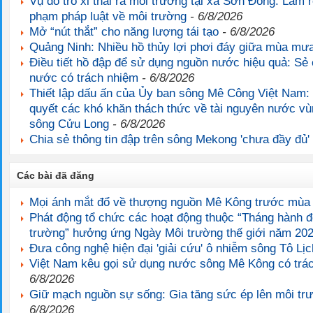
Vụ đổ tro xỉ thải ra môi trường tại xã Sơn Đông: Làm r
phạm pháp luật về môi trường
- 6/8/2026
Mở “nút thắt” cho năng lượng tái tạo
- 6/8/2026
Quảng Ninh: Nhiều hồ thủy lợi phơi đáy giữa mùa mư
Điều tiết hồ đập để sử dụng nguồn nước hiệu quả: Sẻ
nước có trách nhiệm
- 6/8/2026
Thiết lập dấu ấn của Ủy ban sông Mê Công Việt Nam: 
quyết các khó khăn thách thức về tài nguyên nước v
sông Cửu Long
- 6/8/2026
Chia sẻ thông tin đập trên sông Mekong 'chưa đầy đủ'
Các bài đã đăng
Mọi ánh mắt đổ về thượng nguồn Mê Kông trước mù
Phát động tổ chức các hoạt động thuộc “Tháng hành đ
trường” hưởng ứng Ngày Môi trường thế giới năm 20
Đưa công nghệ hiện đại 'giải cứu' ô nhiễm sông Tô Lịc
Việt Nam kêu gọi sử dụng nước sông Mê Kông có trá
6/8/2026
Giữ mạch nguồn sự sống: Gia tăng sức ép lên môi t
6/8/2026