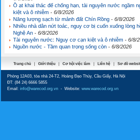
Ồ ạt khai thác để chống hạn, tài nguyên nước ngầm 
kiệt và ô nhiễm
- 6/8/2026
Năng lượng sạch từ mảnh đất Chín Rồng
- 6/8/2026
Nhiều nhà dân nứt toác, nguy cơ bị cuốn xuống lòng h
Nghệ An
- 6/8/2026
Tài nguyên nước: Nguy cơ cạn kiệt và ô nhiễm
- 6/8/
Nguồn nước - Tầm quan trọng sống còn
- 6/8/2026
Trang chủ
|
Giới thiệu
|
Cơ hội việc làm
|
Liên hệ
|
Sơ đồ websi
Phòng 12A03, tòa nhà 24-T2, Hoàng Đạo Thúy, Cầu Giấy, Hà Nội
ĐT:
(84 24) 6666 5855
Email:
info@warecod.org.vn
- Website:
www.warecod.org.vn