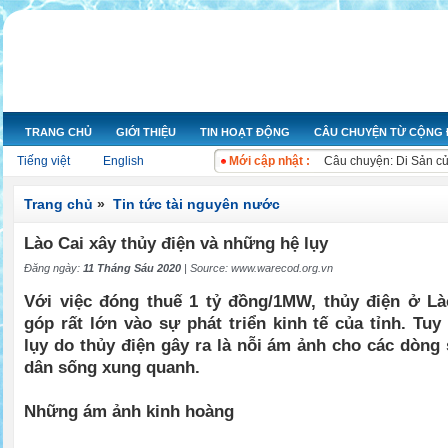
TRANG CHỦ
GIỚI THIỆU
TIN HOẠT ĐỘNG
CÂU CHUYỆN TỪ CỘNG
Nỗ lực hoạt động nâng 
Tiếng việt
English
Mới cập nhật :
Câu chuyện: Di Sản c
Ngày nước thế giới 20
Cuộc thi ảnh “Ô nhiễm
Trang chủ
»
Tin tức tài nguyên nước
Bộ Tài nguyên và Môi 
Lào Cai xây thủy điện và những hệ lụy
Bộ Tài nguyên và Môi t
Kon Tum chỉ rõ sai phạ
Đăng ngày:
11 Tháng Sáu 2020
| Source:
www.warecod.org.vn
Bộ trưởng Kế hoạch và
Với việc đóng thuế 1 tỷ đồng/1MW, thủy điện ở L
Xử lý ngay các đối tư
góp rất lớn vào sự phát triển kinh tế của tỉnh. Tuy
Xả nước thải gây ô nh
lụy do thủy điện gây ra là nỗi ám ảnh cho các dòng
dân sống xung quanh.
Những ám ảnh kinh hoàng