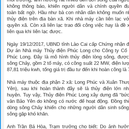
không thông báo, khiến người dân và chính quyền đ
toàn bất ngờ. Hầu như bà con nhân dân không muốn nh
thủy điện trên địa bàn xã. Khi nhà máy cần liên lạc vớ
quyền xã. Còn xã liên lạc trao đổi công việc hay là đề
liên qua khi liên lạc được.
Ngày 19/12/2017, UBND tỉnh Lào Cai cấp Chứng nhận đ
Dự án Nhà máy Thủy điện Phúc Long cho Công ty Cổ 
Phúc Long. Đây là mô hình thủy điện lòng sông, được
sông Chảy, gồm 2 tổ máy, có công suất 22 MW, điện lư
87,81 triệu kwh, tổng giá trị đầu tư đến khi hoàn công là
Nhà máy thuộc địa phận 2 xã: Long Phúc và Xuân Thư
Yên), sau khi hoàn thành đây sẽ là thủy điện lớn nh
huyện. Tuy vậy, Thủy điện Phúc Long xây dựng đã “bứ
văn Bảo Yên do không có nước để hoạt động. Đồng thờ
dòng sông Chảy khiến cho những người dân sinh sống 
sông gặp khó khăn.
Anh Trần Bá Hòa, Trạm trưởng cho biết: Do ảnh hưở